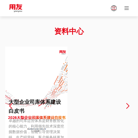
Japan
Vietnam
资料中心
Singapore
Malaysia
Indonesia
Thailand
Europe
Turkey
大型企业司库体系建设
白皮书
Hungary
Mexico
卓越的司库运营体系是财务数智化
的核心能力，利用领先技术深度挖
掘数据价值，智能引导管理决策
链、生产经营链、客户服务链更加