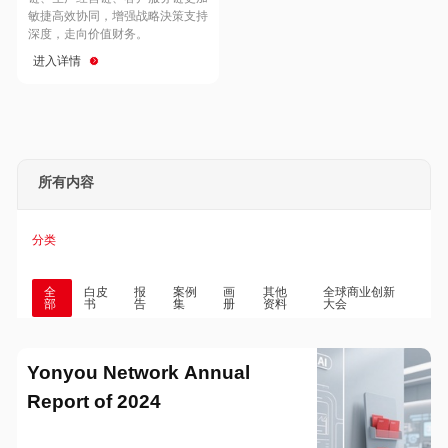
Hong Kong
Macau
敏捷高效协同，增强战略決策支持
深度，走向价值财务。
进入详情
Taiwan
Global
所有内容
分类
全
白皮
报
案例
画
其他
全球商业创新
部
书
告
集
册
资料
大会
Yonyou Network Annual
Report of 2024