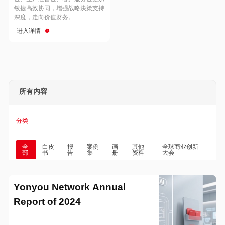
Hong Kong
Macau
敏捷高效协同，增强战略決策支持
深度，走向价值财务。
进入详情
Taiwan
Global
所有内容
分类
全
白皮
报
案例
画
其他
全球商业创新
部
书
告
集
册
资料
大会
Yonyou Network Annual
Report of 2024