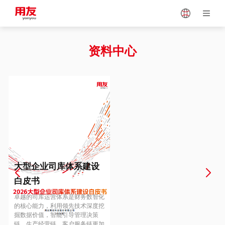
Japan
Vietnam
资料中心
Singapore
Malaysia
Indonesia
Thailand
Europe
Turkey
大型企业司库体系建设
白皮书
Hungary
Mexico
卓越的司库运营体系是财务数智化
的核心能力，利用领先技术深度挖
掘数据价值，智能引导管理决策
链、生产经营链、客户服务链更加