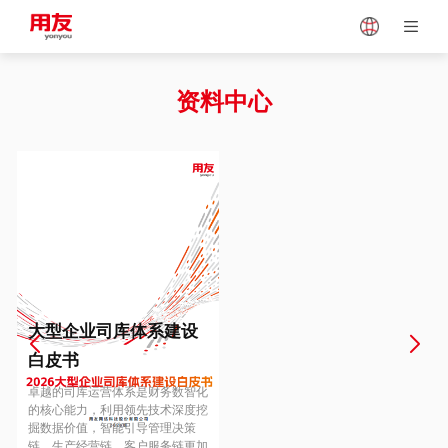
Japan
Vietnam
资料中心
Singapore
Malaysia
Indonesia
Thailand
Europe
Turkey
大型企业司库体系建设
白皮书
Hungary
Mexico
卓越的司库运营体系是财务数智化
的核心能力，利用领先技术深度挖
掘数据价值，智能引导管理决策
链、生产经营链、客户服务链更加