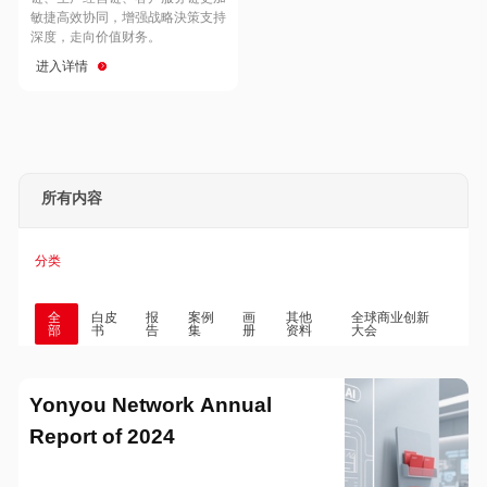
Hong Kong
Macau
敏捷高效协同，增强战略決策支持
深度，走向价值财务。
进入详情
Taiwan
Global
所有内容
分类
全
白皮
报
案例
画
其他
全球商业创新
部
书
告
集
册
资料
大会
Yonyou Network Annual
Report of 2024