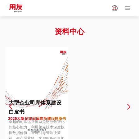
Japan
Vietnam
资料中心
Singapore
Malaysia
Indonesia
Thailand
Europe
Turkey
大型企业司库体系建设
白皮书
Hungary
Mexico
卓越的司库运营体系是财务数智化
的核心能力，利用领先技术深度挖
掘数据价值，智能引导管理决策
链、生产经营链、客户服务链更加