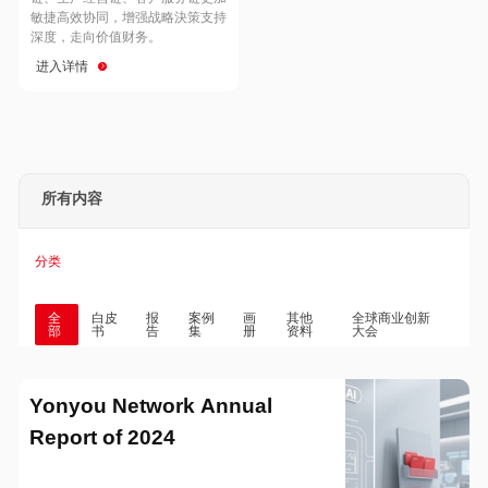
Hong Kong
Macau
敏捷高效协同，增强战略決策支持
深度，走向价值财务。
进入详情
Taiwan
Global
所有内容
分类
全
白皮
报
案例
画
其他
全球商业创新
部
书
告
集
册
资料
大会
Yonyou Network Annual
Report of 2024