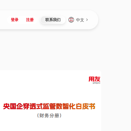
中文
登录
注册
联系我们
Japan
Vietnam
资讯与活动
iuap平台
成为合作伙伴
企业数据
Singapore
Malaysia
心
制造
新闻发布
智能平台
可持续产品与解决方案
数据服务
Indonesia
Thailand
者社区
研发
媒体报道
数据平台
数据安全与隐私
Europe
Turkey
生态定制平台
项目
资料中心
开发平台
社会影响力
Hungary
Mexico
资产
视频中心
云技术平台
人才发展
Hong Kong
Macau
协同
活动中心（日历）
应用平台
公司治理
Taiwan
Global
全球商业创新大会
连接平台
应用下载