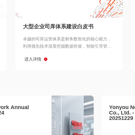
查看所有
大型企业司库体系建设白皮书
卓越的司库运营体系是财务数智化的核心能力，
利用领先技术深度挖掘数据价值，智能引导管理
决策 链、生产经营链、客户服务链更加敏捷高效
进入详情
协同，增强战略決策支持深度，走向价值财务。
ork Annual
Yonyou N
24
Co., Ltd. 
20251229