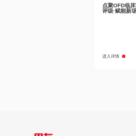
点聚OFD临
评级·赋能新
进入详情