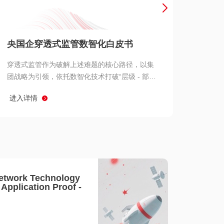
产品 >
央国企穿透式监管数智化白皮书
穿透式监管作为破解上述难题的核心路径，以集
团战略为引领，依托数智化技术打破“层级 - 部门
- 系统” 三重壁垒，实现从集团总部到基层经营单
进入详情
元的纵向全级次贯通、从监管指标到业务源头的
横向全链路延伸、 从风险预警到根因追溯的全周
期管控。
etwork Technology
- Application Proof -