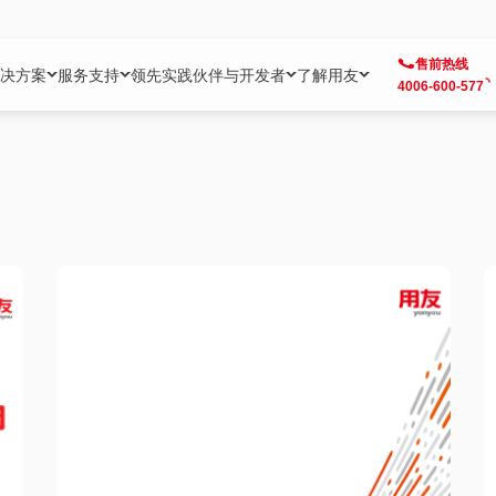
售前热线
决方案
服务支持
领先实践
伙伴与开发者
了解用友
4006-600-577
方案
社区
成为合作伙伴
企业AI
热点解决方案
公司信息
客户支持
开发者
业务领域
企业）
业
用户社区
地产
用友伙伴体系
企业AI
AI+全场景智能服务
了解用友
大型企业客户成功
用友开发者中
财务
成长型企业）
开发者社区
制造
ISV生态伙伴
YonGPT
用友BIP发布时刻
投资者关系
成长型企业客户成功
YonBIP开发
人力
业）
会计家园
金融
专业服务伙伴
智友（YonMate）
用友BIP企业数智化套件
全球分支机构
帮助中心
YonMaker
供应链
智化底座）
摩天
教育
战略联盟伙伴
YonWork
全球化数智运营解决方案
加入用友
友户通
营销
iKM
政务
增值经销伙伴
YonCode
用友BIP国产替代
阳光经营
产品安全中心
采购
制造业云ERP）
烟草
算法备案中心
广信