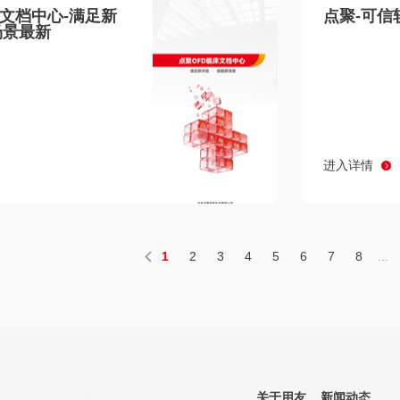
床文档中心-满足新
点聚-可信
场景最新
进入详情
1
2
3
4
5
6
7
8
...
关于用友
新闻动态