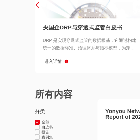
央国企DRP与穿透式监管白皮书
DRP 是实现穿透式监管的数据根基，它通过构建
统一的数据标准、治理体系与指标模型，为穿透
式监管提供了高质量、可信赖的数据基础。而以
进入详情
用友 BIP 为代表的新一代数智化平台，则为 DRP
的落地与穿透式监管的实现提供了强大的技术支
撑
所有内容
Yonyou Netw
分类
Report of 20
全部
白皮书
报告
案例集