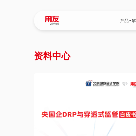
产品
解
YonBIP
行业解决
资料中心
YonBIP（大型
消费品行
YonSuite（
服务
畅捷通（小微企
国资
iuap平台（数
农业
用友BIP超级版
医药
U9 Cloud（
医疗
交通公用
建筑