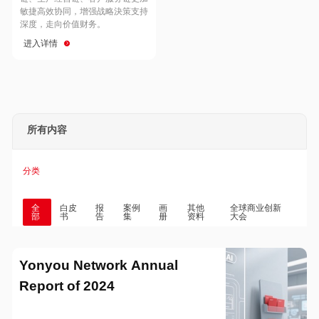
Hong Kong
Macau
敏捷高效协同，增强战略決策支持
深度，走向价值财务。
进入详情
Taiwan
Global
所有内容
分类
全
白皮
报
案例
画
其他
全球商业创新
部
书
告
集
册
资料
大会
Yonyou Network Annual
Report of 2024