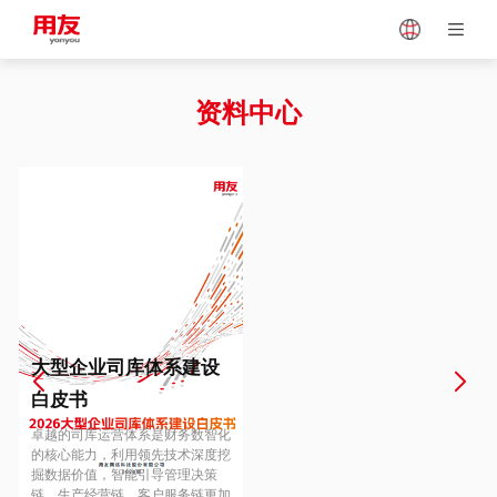
Japan
Vietnam
资料中心
Singapore
Malaysia
Indonesia
Thailand
Europe
Turkey
大型企业司库体系建设
白皮书
Hungary
Mexico
卓越的司库运营体系是财务数智化
的核心能力，利用领先技术深度挖
掘数据价值，智能引导管理决策
链、生产经营链、客户服务链更加