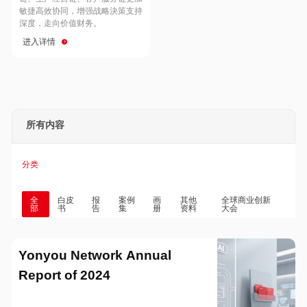
Hong Kong
Macau
敏捷高效协同，增强战略決策支持
深度，走向价值财务。
进入详情
Taiwan
Global
所有内容
分类
全
白皮
报
案例
画
其他
全球商业创新
部
书
告
集
册
资料
大会
Yonyou Network Annual
Report of 2024