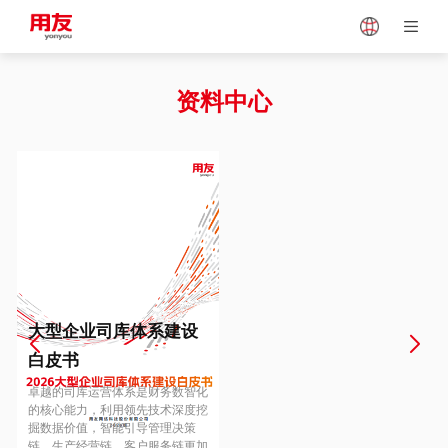
Japan
Vietnam
资料中心
Singapore
Malaysia
Indonesia
Thailand
Europe
Turkey
大型企业司库体系建设
白皮书
Hungary
Mexico
卓越的司库运营体系是财务数智化
的核心能力，利用领先技术深度挖
掘数据价值，智能引导管理决策
链、生产经营链、客户服务链更加