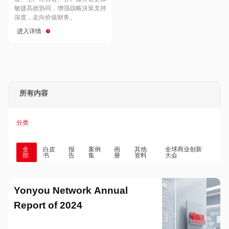
Hong Kong
Macau
敏捷高效协同，增强战略決策支持
深度，走向价值财务。
进入详情
Taiwan
Global
所有内容
分类
全
白皮
报
案例
画
其他
全球商业创新
部
书
告
集
册
资料
大会
Yonyou Network Annual
Report of 2024