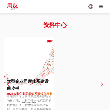
Japan
Vietnam
资料中心
Singapore
Malaysia
Indonesia
Thailand
Europe
Turkey
大型企业司库体系建设
白皮书
Hungary
Mexico
卓越的司库运营体系是财务数智化
的核心能力，利用领先技术深度挖
掘数据价值，智能引导管理决策
链、生产经营链、客户服务链更加