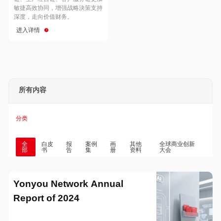
Hong Kong
Macau
敏捷高效协同，增强战略決策支持
深度，走向价值财务。
进入详情
Taiwan
Global
所有内容
分类
全
白皮
报
案例
画
其他
全球商业创新
部
书
告
集
册
资料
大会
Yonyou Network Annual
Report of 2024