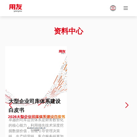
Japan
Vietnam
资料中心
Singapore
Malaysia
Indonesia
Thailand
Europe
Turkey
大型企业司库体系建设
白皮书
Hungary
Mexico
卓越的司库运营体系是财务数智化
的核心能力，利用领先技术深度挖
掘数据价值，智能引导管理决策
链、生产经营链、客户服务链更加