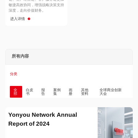
Hong Kong
Macau
敏捷高效协同，增强战略決策支持
深度，走向价值财务。
进入详情
Taiwan
Global
所有内容
分类
全
白皮
报
案例
画
其他
全球商业创新
部
书
告
集
册
资料
大会
Yonyou Network Annual
Report of 2024