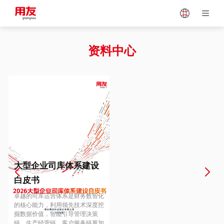
Japan
Vietnam
资料中心
Singapore
Malaysia
Indonesia
Thailand
Europe
Turkey
大型企业司库体系建设
白皮书
Hungary
Mexico
卓越的司库运营体系是财务数智化
的核心能力，利用领先技术深度挖
掘数据价值，智能引导管理决策
链、生产经营链、客户服务链更加