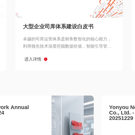
查看所有
大型企业司库体系建设白皮书
卓越的司库运营体系是财务数智化的核心能力，
利用领先技术深度挖掘数据价值，智能引导管理
决策 链、生产经营链、客户服务链更加敏捷高效
进入详情
协同，增强战略決策支持深度，走向价值财务。
ork Annual
Yonyou N
24
Co., Ltd. 
20251229