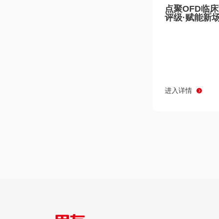
点聚OFD临
评级·赋能新
进入详情