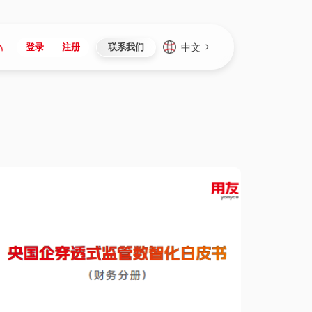
中文
登录
注册
联系我们
Japan
Vietnam
资讯与活动
iuap平台
成为合作伙伴
企业数据
Singapore
Malaysia
心
制造
新闻发布
智能平台
可持续产品与解决方案
数据服务
Indonesia
Thailand
者社区
研发
媒体报道
数据平台
数据安全与隐私
Europe
Turkey
生态定制平台
项目
资料中心
开发平台
社会影响力
Hungary
Mexico
资产
视频中心
云技术平台
人才发展
Hong Kong
Macau
协同
活动中心（日历）
应用平台
公司治理
Taiwan
Global
全球商业创新大会
连接平台
应用下载