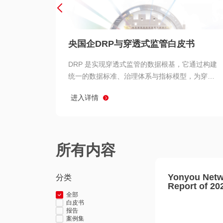
央国企DRP与穿透式监管白皮书
DRP 是实现穿透式监管的数据根基，它通过构建
统一的数据标准、治理体系与指标模型，为穿透
式监管提供了高质量、可信赖的数据基础。而以
进入详情
用友 BIP 为代表的新一代数智化平台，则为 DRP
的落地与穿透式监管的实现提供了强大的技术支
撑
所有内容
Yonyou Netw
分类
Report of 20
全部
白皮书
报告
案例集