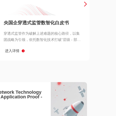
产品 >
央国企穿透式监管数智化白皮书
穿透式监管作为破解上述难题的核心路径，以集
团战略为引领，依托数智化技术打破“层级 - 部门
- 系统” 三重壁垒，实现从集团总部到基层经营单
进入详情
元的纵向全级次贯通、从监管指标到业务源头的
横向全链路延伸、 从风险预警到根因追溯的全周
期管控。
etwork Technology
- Application Proof -