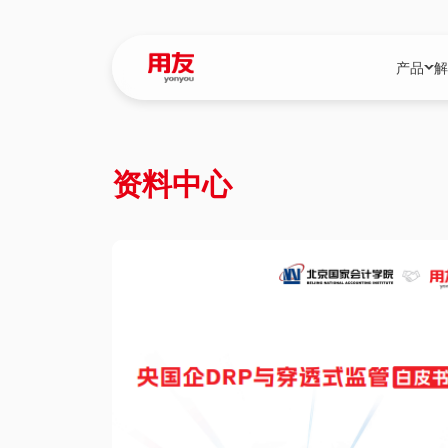
产品
解
YonBIP
行业解决
资料中心
YonBIP（大型
消费品行
YonSuite（
服务
畅捷通（小微企
国资
iuap平台（数
农业
用友BIP超级版
医药
U9 Cloud（
医疗
交通公用
建筑