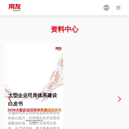
Japan
Vietnam
资料中心
Singapore
Malaysia
Indonesia
Thailand
Europe
Turkey
大型企业司库体系建设
白皮书
Hungary
Mexico
卓越的司库运营体系是财务数智化
的核心能力，利用领先技术深度挖
掘数据价值，智能引导管理决策
链、生产经营链、客户服务链更加