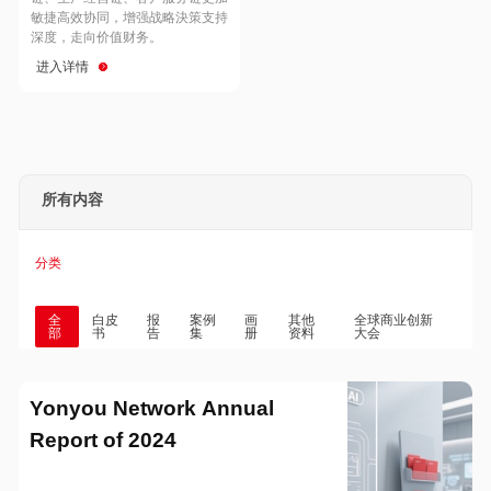
Hong Kong
Macau
敏捷高效协同，增强战略決策支持
深度，走向价值财务。
进入详情
Taiwan
Global
所有内容
分类
全
白皮
报
案例
画
其他
全球商业创新
部
书
告
集
册
资料
大会
Yonyou Network Annual
Report of 2024