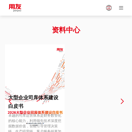
Japan
Vietnam
资料中心
Singapore
Malaysia
Indonesia
Thailand
Europe
Turkey
大型企业司库体系建设
白皮书
Hungary
Mexico
卓越的司库运营体系是财务数智化
的核心能力，利用领先技术深度挖
掘数据价值，智能引导管理决策
链、生产经营链、客户服务链更加