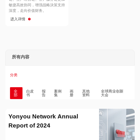
Hong Kong
Macau
敏捷高效协同，增强战略決策支持
深度，走向价值财务。
进入详情
Taiwan
Global
所有内容
分类
全
白皮
报
案例
画
其他
全球商业创新
部
书
告
集
册
资料
大会
Yonyou Network Annual
Report of 2024