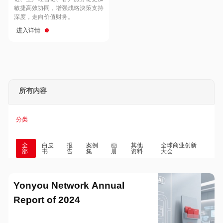
Hong Kong
Macau
敏捷高效协同，增强战略決策支持
深度，走向价值财务。
进入详情
Taiwan
Global
所有内容
分类
全
白皮
报
案例
画
其他
全球商业创新
部
书
告
集
册
资料
大会
Yonyou Network Annual
Report of 2024