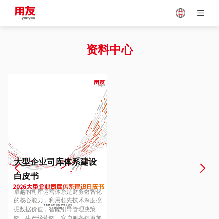
Japan
Vietnam
资料中心
Singapore
Malaysia
Indonesia
Thailand
Europe
Turkey
大型企业司库体系建设
白皮书
Hungary
Mexico
卓越的司库运营体系是财务数智化
的核心能力，利用领先技术深度挖
掘数据价值，智能引导管理决策
链、生产经营链、客户服务链更加