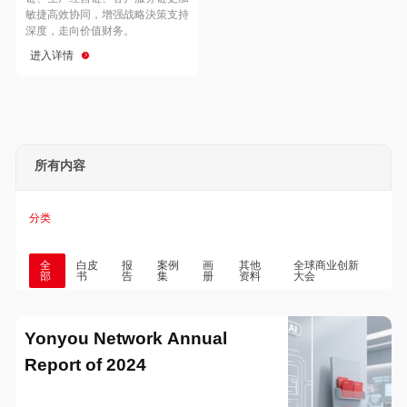
Hong Kong
Macau
敏捷高效协同，增强战略決策支持
深度，走向价值财务。
进入详情
Taiwan
Global
所有内容
分类
全
白皮
报
案例
画
其他
全球商业创新
部
书
告
集
册
资料
大会
Yonyou Network Annual
Report of 2024