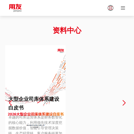
Japan
Vietnam
资料中心
Singapore
Malaysia
Indonesia
Thailand
Europe
Turkey
大型企业司库体系建设
白皮书
Hungary
Mexico
卓越的司库运营体系是财务数智化
的核心能力，利用领先技术深度挖
掘数据价值，智能引导管理决策
链、生产经营链、客户服务链更加