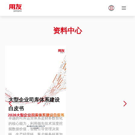
Japan
Vietnam
资料中心
Singapore
Malaysia
Indonesia
Thailand
Europe
Turkey
大型企业司库体系建设
白皮书
Hungary
Mexico
卓越的司库运营体系是财务数智化
的核心能力，利用领先技术深度挖
掘数据价值，智能引导管理决策
链、生产经营链、客户服务链更加