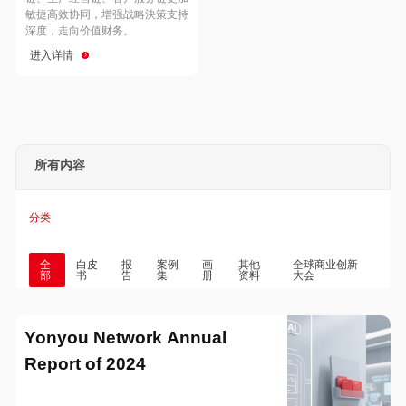
Hong Kong
Macau
敏捷高效协同，增强战略決策支持
深度，走向价值财务。
进入详情
Taiwan
Global
所有内容
分类
全
白皮
报
案例
画
其他
全球商业创新
部
书
告
集
册
资料
大会
Yonyou Network Annual
Report of 2024