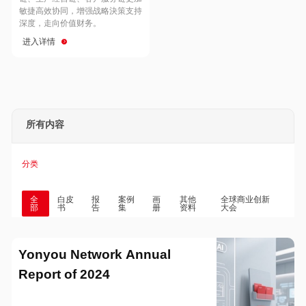
Hong Kong
Macau
敏捷高效协同，增强战略決策支持
深度，走向价值财务。
进入详情
Taiwan
Global
所有内容
分类
全
白皮
报
案例
画
其他
全球商业创新
部
书
告
集
册
资料
大会
Yonyou Network Annual
Report of 2024