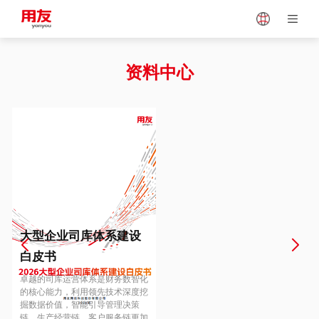
Japan
Vietnam
资料中心
Singapore
Malaysia
Indonesia
Thailand
Europe
Turkey
大型企业司库体系建设
白皮书
Hungary
Mexico
卓越的司库运营体系是财务数智化
的核心能力，利用领先技术深度挖
掘数据价值，智能引导管理决策
链、生产经营链、客户服务链更加