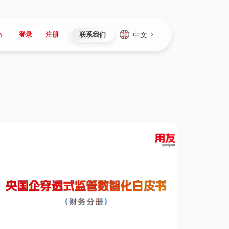
中文
登录
注册
联系我们
Japan
Vietnam
资讯与活动
iuap平台
成为合作伙伴
企业数据
Singapore
Malaysia
心
制造
新闻发布
智能平台
可持续产品与解决方案
数据服务
Indonesia
Thailand
者社区
研发
媒体报道
数据平台
数据安全与隐私
Europe
Turkey
生态定制平台
项目
资料中心
开发平台
社会影响力
Hungary
Mexico
资产
视频中心
云技术平台
人才发展
Hong Kong
Macau
协同
活动中心（日历）
应用平台
公司治理
Taiwan
Global
全球商业创新大会
连接平台
应用下载