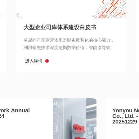
查看所有
大型企业司库体系建设白皮书
卓越的司库运营体系是财务数智化的核心能力，
利用领先技术深度挖掘数据价值，智能引导管理
决策 链、生产经营链、客户服务链更加敏捷高效
进入详情
协同，增强战略決策支持深度，走向价值财务。
ork Annual
Yonyou N
24
Co., Ltd. 
20251229