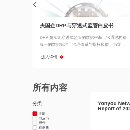
央国企DRP与穿透式监管白皮书
DRP 是实现穿透式监管的数据根基，它通过构建
统一的数据标准、治理体系与指标模型，为穿透
式监管提供了高质量、可信赖的数据基础。而以
进入详情
用友 BIP 为代表的新一代数智化平台，则为 DRP
的落地与穿透式监管的实现提供了强大的技术支
撑
所有内容
Yonyou Netw
分类
Report of 20
全部
白皮书
报告
案例集