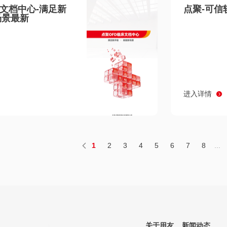
床文档中心-满足新
点聚-可信
场景最新
进入详情
1
2
3
4
5
6
7
8
...
关于用友
新闻动态