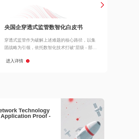
产品 >
央国企穿透式监管数智化白皮书
穿透式监管作为破解上述难题的核心路径，以集
团战略为引领，依托数智化技术打破“层级 - 部门
- 系统” 三重壁垒，实现从集团总部到基层经营单
进入详情
元的纵向全级次贯通、从监管指标到业务源头的
横向全链路延伸、 从风险预警到根因追溯的全周
期管控。
etwork Technology
- Application Proof -