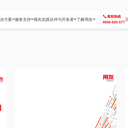
售前热线
决方案
服务支持
领先实践
伙伴与开发者
了解用友
4006-600-577
方案
社区
成为合作伙伴
企业AI
热点解决方案
公司信息
客户支持
开发者
业务领域
企业）
业
用户社区
地产
用友伙伴体系
企业AI
AI+全场景智能服务
了解用友
大型企业客户成功
用友开发者中
财务
成长型企业）
开发者社区
制造
ISV生态伙伴
YonGPT
用友BIP发布时刻
投资者关系
成长型企业客户成功
YonBIP开发
人力
业）
会计家园
金融
专业服务伙伴
智友（YonMate）
用友BIP企业数智化套件
全球分支机构
帮助中心
YonMaker
供应链
智化底座）
摩天
教育
战略联盟伙伴
YonWork
全球化数智运营解决方案
加入用友
友户通
营销
iKM
政务
增值经销伙伴
YonCode
用友BIP国产替代
阳光经营
产品安全中心
采购
制造业云ERP）
烟草
算法备案中心
广信