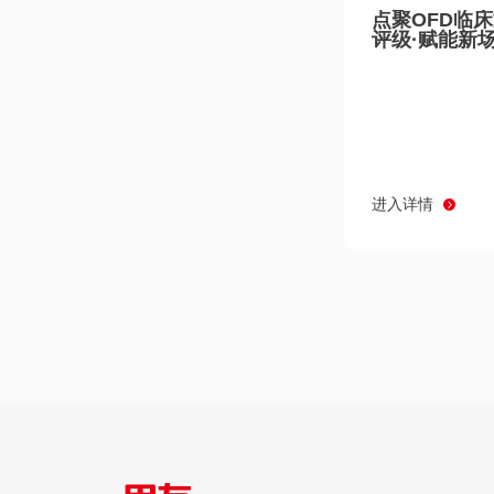
点聚OFD临
评级·赋能新
进入详情