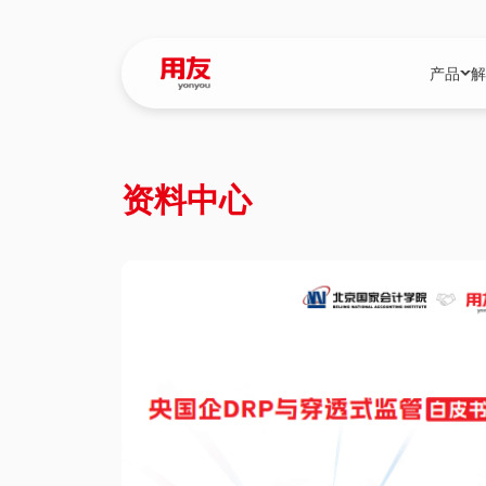
产品
解
YonBIP
行业解决
资料中心
YonBIP（大型
消费品行
YonSuite（
服务
畅捷通（小微企
国资
iuap平台（数
农业
用友BIP超级版
医药
U9 Cloud（
医疗
交通公用
建筑