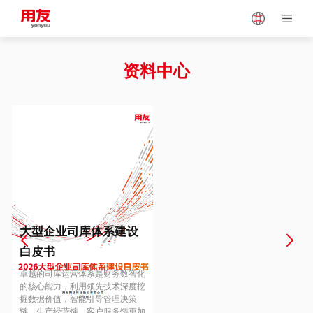
Japan
Vietnam
资料中心
Singapore
Malaysia
Indonesia
Thailand
Europe
Turkey
大型企业司库体系建设
白皮书
Hungary
Mexico
卓越的司库运营体系是财务数智化
的核心能力，利用领先技术深度挖
掘数据价值，智能引导管理决策
链、生产经营链、客户服务链更加