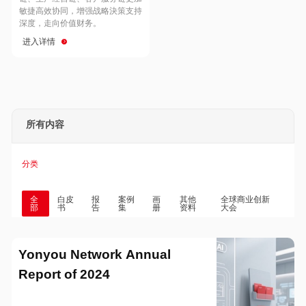
Hong Kong
Macau
敏捷高效协同，增强战略決策支持
深度，走向价值财务。
进入详情
Taiwan
Global
所有内容
分类
全
白皮
报
案例
画
其他
全球商业创新
部
书
告
集
册
资料
大会
Yonyou Network Annual
Report of 2024