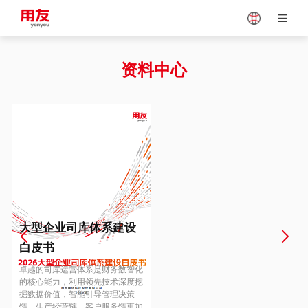
Japan
Vietnam
资料中心
Singapore
Malaysia
Indonesia
Thailand
Europe
Turkey
大型企业司库体系建设
白皮书
Hungary
Mexico
卓越的司库运营体系是财务数智化
的核心能力，利用领先技术深度挖
掘数据价值，智能引导管理决策
链、生产经营链、客户服务链更加