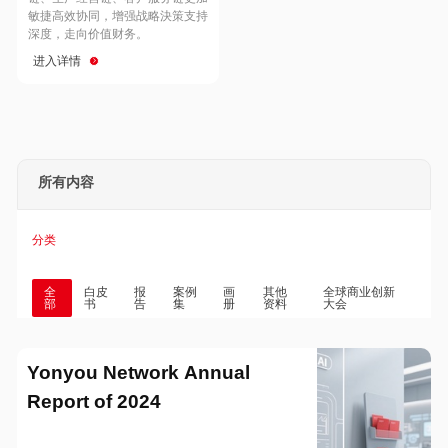
Hong Kong
Macau
敏捷高效协同，增强战略決策支持
深度，走向价值财务。
进入详情
Taiwan
Global
所有内容
分类
全
白皮
报
案例
画
其他
全球商业创新
部
书
告
集
册
资料
大会
Yonyou Network Annual
Report of 2024