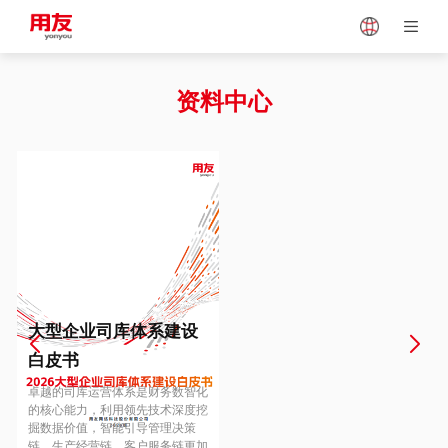
Japan
Vietnam
资料中心
Singapore
Malaysia
Indonesia
Thailand
Europe
Turkey
大型企业司库体系建设
白皮书
Hungary
Mexico
卓越的司库运营体系是财务数智化
的核心能力，利用领先技术深度挖
掘数据价值，智能引导管理决策
链、生产经营链、客户服务链更加