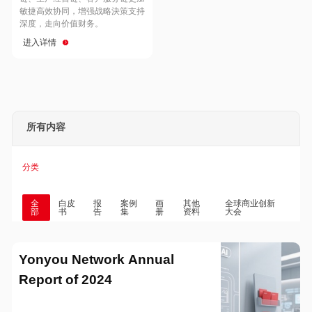
Hong Kong
Macau
敏捷高效协同，增强战略決策支持
深度，走向价值财务。
进入详情
Taiwan
Global
所有内容
分类
全
白皮
报
案例
画
其他
全球商业创新
部
书
告
集
册
资料
大会
Yonyou Network Annual
Report of 2024