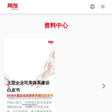
Japan
Vietnam
资料中心
Singapore
Malaysia
Indonesia
Thailand
Europe
Turkey
大型企业司库体系建设
白皮书
Hungary
Mexico
卓越的司库运营体系是财务数智化
的核心能力，利用领先技术深度挖
掘数据价值，智能引导管理决策
链、生产经营链、客户服务链更加