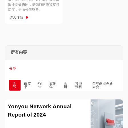
Hong Kong
Macau
敏捷高效协同，增强战略決策支持
深度，走向价值财务。
进入详情
Taiwan
Global
所有内容
分类
全
白皮
报
案例
画
其他
全球商业创新
部
书
告
集
册
资料
大会
Yonyou Network Annual
Report of 2024