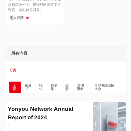
Hong Kong
Macau
敏捷高效协同，增强战略決策支持
深度，走向价值财务。
进入详情
Taiwan
Global
所有内容
分类
全
白皮
报
案例
画
其他
全球商业创新
部
书
告
集
册
资料
大会
Yonyou Network Annual
Report of 2024