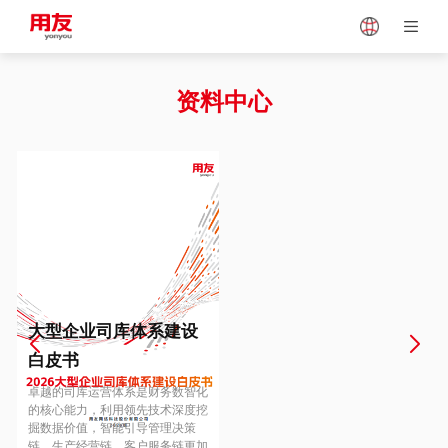
Japan
Vietnam
资料中心
Singapore
Malaysia
Indonesia
Thailand
Europe
Turkey
大型企业司库体系建设
白皮书
Hungary
Mexico
卓越的司库运营体系是财务数智化
的核心能力，利用领先技术深度挖
掘数据价值，智能引导管理决策
链、生产经营链、客户服务链更加