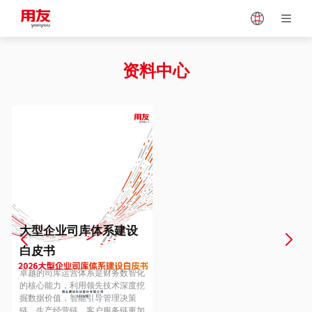
Japan
Vietnam
资料中心
Singapore
Malaysia
Indonesia
Thailand
Europe
Turkey
大型企业司库体系建设
白皮书
Hungary
Mexico
卓越的司库运营体系是财务数智化
的核心能力，利用领先技术深度挖
掘数据价值，智能引导管理决策
链、生产经营链、客户服务链更加