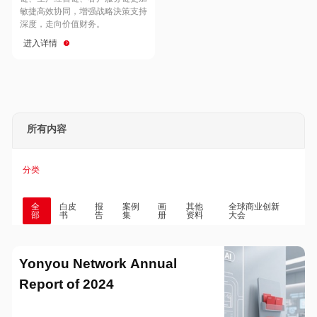
Hong Kong
Macau
敏捷高效协同，增强战略決策支持
深度，走向价值财务。
进入详情
Taiwan
Global
所有内容
分类
全
白皮
报
案例
画
其他
全球商业创新
部
书
告
集
册
资料
大会
Yonyou Network Annual
Report of 2024