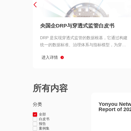
央国企DRP与穿透式监管白皮书
DRP 是实现穿透式监管的数据根基，它通过构建
统一的数据标准、治理体系与指标模型，为穿透
式监管提供了高质量、可信赖的数据基础。而以
进入详情
用友 BIP 为代表的新一代数智化平台，则为 DRP
的落地与穿透式监管的实现提供了强大的技术支
撑
所有内容
Yonyou Netw
分类
Report of 20
全部
白皮书
报告
案例集