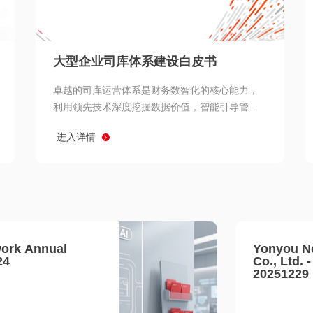
查看所有
大型企业司库体系建设白皮书
卓越的司库运营体系是财务数智化的核心能力，
利用领先技术深度挖掘数据价值，智能引导管理
决策 链、生产经营链、客户服务链更加敏捷高效
进入详情
协同，增强战略決策支持深度，走向价值财务。
ork Annual
Yonyou N
24
Co., Ltd. 
20251229