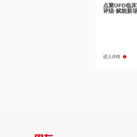
点聚OFD临
评级·赋能新
进入详情