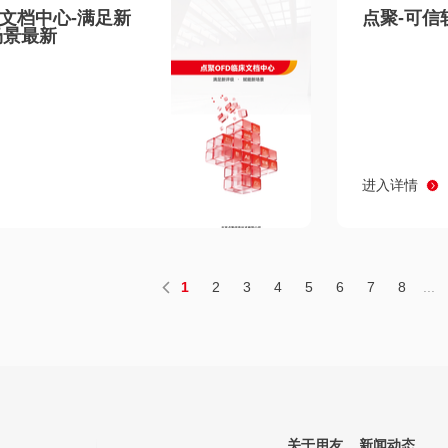
床文档中心-满足新
点聚-可信
场景最新
进入详情
1
2
3
4
5
6
7
8
...
关于用友
新闻动态