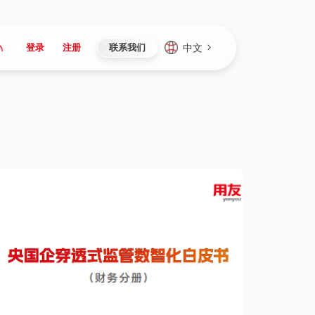
中文
登录
注册
联系我们
Japan
Vietnam
资讯与活动
iuap平台
成为合作伙伴
企业数据
Singapore
Malaysia
心
制造
新闻发布
智能平台
可持续产品与解决方案
数据服务
Indonesia
Thailand
者社区
研发
媒体报道
数据平台
数据安全与隐私
Europe
Turkey
生态定制平台
项目
资料中心
开发平台
社会影响力
Hungary
Mexico
资产
视频中心
云技术平台
人才发展
Hong Kong
Macau
协同
活动中心（日历）
应用平台
公司治理
Taiwan
Global
全球商业创新大会
连接平台
应用下载