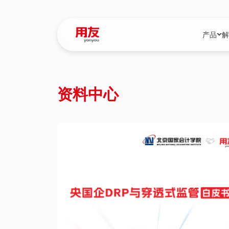
产品
解
YonBIP
行业解决
资料中心
YonBIP（大型
消费品行
YonSuite（
服务
畅捷通（小微企
国资
iuap平台（数
农业
用友BIP超级版
医药
U9 Cloud（
医疗
交通公用
建筑