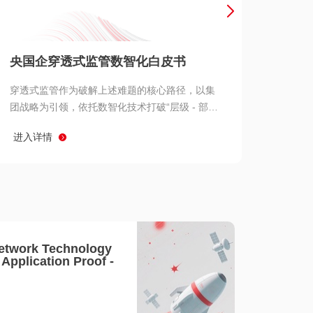
产品 >
央国企穿透式监管数智化白皮书
穿透式监管作为破解上述难题的核心路径，以集
团战略为引领，依托数智化技术打破“层级 - 部门
- 系统” 三重壁垒，实现从集团总部到基层经营单
进入详情
元的纵向全级次贯通、从监管指标到业务源头的
横向全链路延伸、 从风险预警到根因追溯的全周
期管控。
etwork Technology
- Application Proof -