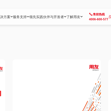
售前热线
决方案
服务支持
领先实践
伙伴与开发者
了解用友
4006-600-577
方案
社区
成为合作伙伴
企业AI
热点解决方案
公司信息
客户支持
开发者
业务领域
企业）
业
用户社区
地产
用友伙伴体系
企业AI
AI+全场景智能服务
了解用友
大型企业客户成功
用友开发者中
财务
成长型企业）
开发者社区
制造
ISV生态伙伴
YonGPT
用友BIP发布时刻
投资者关系
成长型企业客户成功
YonBIP开发
人力
业）
会计家园
金融
专业服务伙伴
智友（YonMate）
用友BIP企业数智化套件
全球分支机构
帮助中心
YonMaker
供应链
智化底座）
摩天
教育
战略联盟伙伴
YonWork
全球化数智运营解决方案
加入用友
友户通
营销
iKM
政务
增值经销伙伴
YonCode
用友BIP国产替代
阳光经营
产品安全中心
采购
制造业云ERP）
烟草
算法备案中心
广信