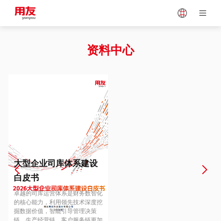
Japan
Vietnam
资料中心
Singapore
Malaysia
Indonesia
Thailand
Europe
Turkey
大型企业司库体系建设
白皮书
Hungary
Mexico
卓越的司库运营体系是财务数智化
的核心能力，利用领先技术深度挖
掘数据价值，智能引导管理决策
链、生产经营链、客户服务链更加