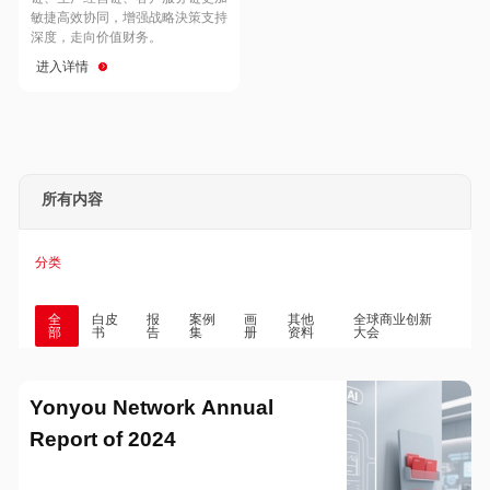
Hong Kong
Macau
敏捷高效协同，增强战略決策支持
深度，走向价值财务。
进入详情
Taiwan
Global
所有内容
分类
全
白皮
报
案例
画
其他
全球商业创新
部
书
告
集
册
资料
大会
Yonyou Network Annual
Report of 2024