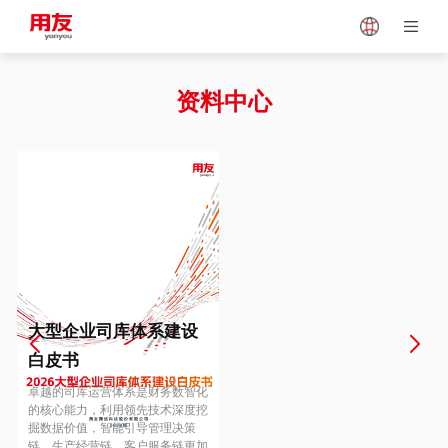
Japan
Vietnam
资料中心
Singapore
Malaysia
Indonesia
Thailand
Europe
Turkey
大型企业司库体系建设
白皮书
Hungary
Mexico
卓越的司库运营体系是财务数智化
的核心能力，利用领先技术深度挖
掘数据价值，智能引导管理决策
链、生产经营链、客户服务链更加