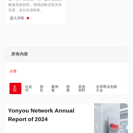
Hong Kong
Macau
敏捷高效协同，增强战略決策支持
深度，走向价值财务。
进入详情
Taiwan
Global
所有内容
分类
全
白皮
报
案例
画
其他
全球商业创新
部
书
告
集
册
资料
大会
Yonyou Network Annual
Report of 2024