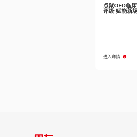
点聚OFD临
评级·赋能新
进入详情