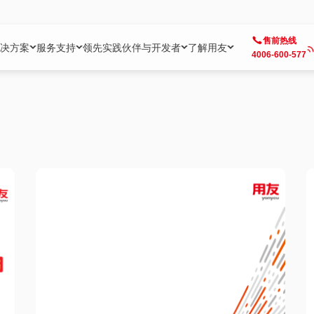
售前热线
决方案
服务支持
领先实践
伙伴与开发者
了解用友
4006-600-577
方案
社区
成为合作伙伴
企业AI
热点解决方案
公司信息
客户支持
开发者
业务领域
企业）
业
用户社区
地产
用友伙伴体系
企业AI
AI+全场景智能服务
了解用友
大型企业客户成功
用友开发者中
财务
成长型企业）
开发者社区
制造
ISV生态伙伴
YonGPT
用友BIP发布时刻
投资者关系
成长型企业客户成功
YonBIP开发
人力
业）
会计家园
金融
专业服务伙伴
智友（YonMate）
用友BIP企业数智化套件
全球分支机构
帮助中心
YonMaker
供应链
智化底座）
摩天
教育
战略联盟伙伴
YonWork
全球化数智运营解决方案
加入用友
友户通
营销
iKM
政务
增值经销伙伴
YonCode
用友BIP国产替代
阳光经营
产品安全中心
采购
制造业云ERP）
烟草
算法备案中心
广信