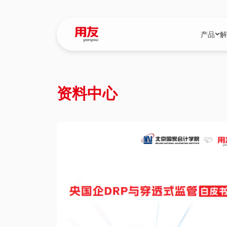
产品
解
YonBIP
行业解决
资料中心
YonBIP（大型
消费品行
YonSuite（
服务
畅捷通（小微企
国资
iuap平台（数
农业
用友BIP超级版
医药
U9 Cloud（
医疗
交通公用
建筑