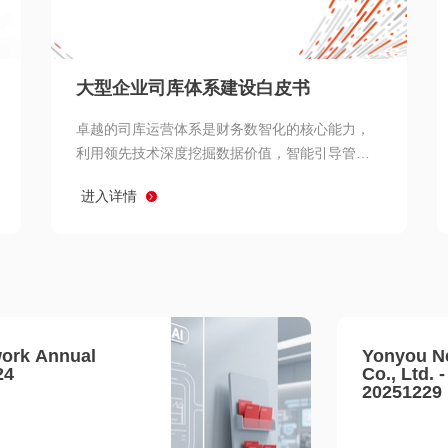
查看所有
大型企业司库体系建设白皮书
卓越的司库运营体系是财务数智化的核心能力，
利用领先技术深度挖掘数据价值，智能引导管理
决策 链、生产经营链、客户服务链更加敏捷高效
进入详情
协同，增强战略決策支持深度，走向价值财务。
ork Annual
Yonyou N
24
Co., Ltd. 
20251229