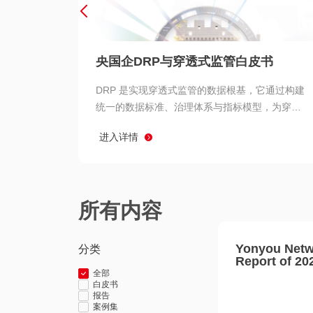
央国企DRP与穿透式监管白皮书
DRP 是实现穿透式监管的数据根基，它通过构建
统一的数据标准、治理体系与指标模型，为穿透
式监管提供了高质量、可信赖的数据基础。而以
进入详情
用友 BIP 为代表的新一代数智化平台，则为 DRP
的落地与穿透式监管的实现提供了强大的技术支
撑
所有内容
Yonyou Netw
分类
Report of 20
全部
白皮书
报告
案例集