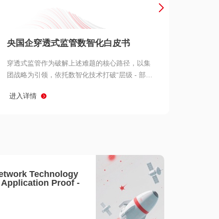
产品 >
央国企穿透式监管数智化白皮书
穿透式监管作为破解上述难题的核心路径，以集
团战略为引领，依托数智化技术打破“层级 - 部门
- 系统” 三重壁垒，实现从集团总部到基层经营单
进入详情
元的纵向全级次贯通、从监管指标到业务源头的
横向全链路延伸、 从风险预警到根因追溯的全周
期管控。
etwork Technology
- Application Proof -