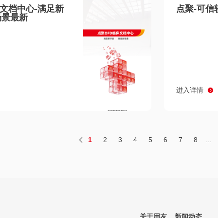
床文档中心-满足新
点聚-可信
场景最新
进入详情
1
2
3
4
5
6
7
8
...
关于用友
新闻动态