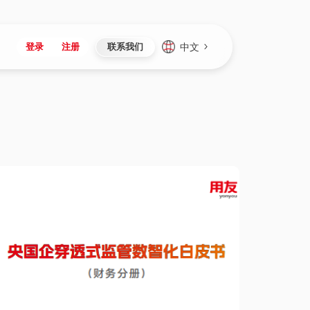
中文
登录
注册
联系我们
Japan
Vietnam
资讯与活动
iuap平台
成为合作伙伴
企业数据
Singapore
Malaysia
心
制造
新闻发布
智能平台
可持续产品与解决方案
数据服务
Indonesia
Thailand
者社区
研发
媒体报道
数据平台
数据安全与隐私
Europe
Turkey
生态定制平台
项目
资料中心
开发平台
社会影响力
Hungary
Mexico
资产
视频中心
云技术平台
人才发展
Hong Kong
Macau
协同
活动中心（日历）
应用平台
公司治理
Taiwan
Global
全球商业创新大会
连接平台
应用下载