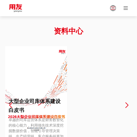
Japan
Vietnam
资料中心
Singapore
Malaysia
Indonesia
Thailand
Europe
Turkey
大型企业司库体系建设
白皮书
Hungary
Mexico
卓越的司库运营体系是财务数智化
的核心能力，利用领先技术深度挖
掘数据价值，智能引导管理决策
链、生产经营链、客户服务链更加