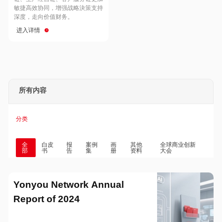
Hong Kong
Macau
敏捷高效协同，增强战略決策支持
深度，走向价值财务。
进入详情
Taiwan
Global
所有内容
分类
全
白皮
报
案例
画
其他
全球商业创新
部
书
告
集
册
资料
大会
Yonyou Network Annual
Report of 2024