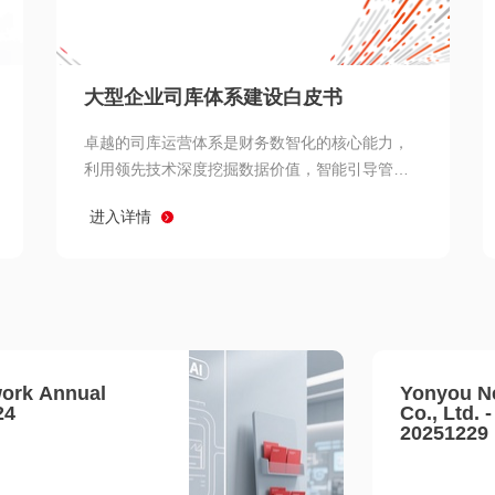
查看所有
大型企业司库体系建设白皮书
卓越的司库运营体系是财务数智化的核心能力，
利用领先技术深度挖掘数据价值，智能引导管理
决策 链、生产经营链、客户服务链更加敏捷高效
进入详情
协同，增强战略決策支持深度，走向价值财务。
ork Annual
Yonyou N
24
Co., Ltd. 
20251229