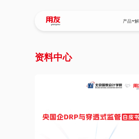
产品
解
YonBIP
行业解决
资料中心
YonBIP（大型
消费品行
YonSuite（
服务
畅捷通（小微企
国资
iuap平台（数
农业
用友BIP超级版
医药
U9 Cloud（
医疗
交通公用
建筑