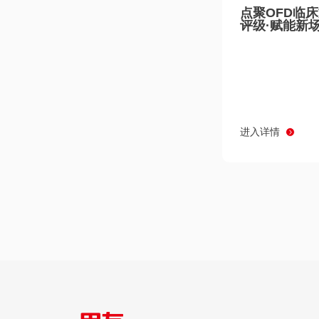
点聚OFD临
评级·赋能新
进入详情