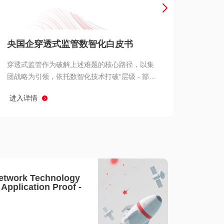
产品 >
央国企穿透式监管数智化白皮书
穿透式监管作为破解上述难题的核心路径，以集
团战略为引领，依托数智化技术打破“层级 - 部门
- 系统” 三重壁垒，实现从集团总部到基层经营单
进入详情
元的纵向全级次贯通、从监管指标到业务源头的
横向全链路延伸、 从风险预警到根因追溯的全周
期管控。
etwork Technology
- Application Proof -