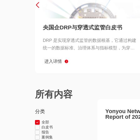
央国企DRP与穿透式监管白皮书
DRP 是实现穿透式监管的数据根基，它通过构建
统一的数据标准、治理体系与指标模型，为穿透
式监管提供了高质量、可信赖的数据基础。而以
进入详情
用友 BIP 为代表的新一代数智化平台，则为 DRP
的落地与穿透式监管的实现提供了强大的技术支
撑
所有内容
Yonyou Netw
分类
Report of 20
全部
白皮书
报告
案例集