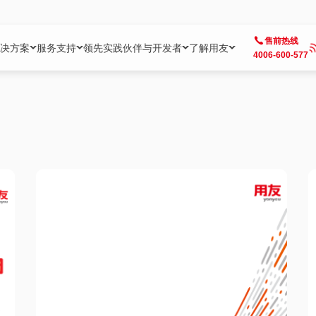
售前热线
决方案
服务支持
领先实践
伙伴与开发者
了解用友
4006-600-577
方案
社区
成为合作伙伴
企业AI
热点解决方案
公司信息
客户支持
开发者
业务领域
企业）
业
用户社区
地产
用友伙伴体系
企业AI
AI+全场景智能服务
了解用友
大型企业客户成功
用友开发者中
财务
成长型企业）
开发者社区
制造
ISV生态伙伴
YonGPT
用友BIP发布时刻
投资者关系
成长型企业客户成功
YonBIP开发
人力
业）
会计家园
金融
专业服务伙伴
智友（YonMate）
用友BIP企业数智化套件
全球分支机构
帮助中心
YonMaker
供应链
智化底座）
摩天
教育
战略联盟伙伴
YonWork
全球化数智运营解决方案
加入用友
友户通
营销
iKM
政务
增值经销伙伴
YonCode
用友BIP国产替代
阳光经营
产品安全中心
采购
制造业云ERP）
烟草
算法备案中心
广信