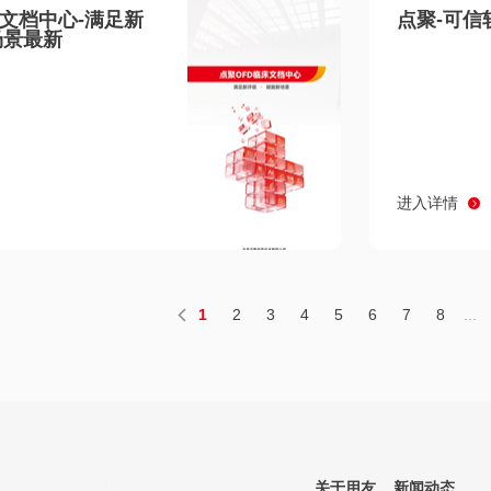
床文档中心-满足新
点聚-可信
场景最新
进入详情
1
2
3
4
5
6
7
8
...
关于用友
新闻动态