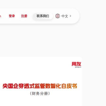
中文
登录
注册
联系我们
Japan
Vietnam
资讯与活动
iuap平台
成为合作伙伴
企业数据
Singapore
Malaysia
心
制造
新闻发布
智能平台
可持续产品与解决方案
数据服务
Indonesia
Thailand
者社区
研发
媒体报道
数据平台
数据安全与隐私
Europe
Turkey
生态定制平台
项目
资料中心
开发平台
社会影响力
Hungary
Mexico
资产
视频中心
云技术平台
人才发展
Hong Kong
Macau
协同
活动中心（日历）
应用平台
公司治理
Taiwan
Global
全球商业创新大会
连接平台
应用下载