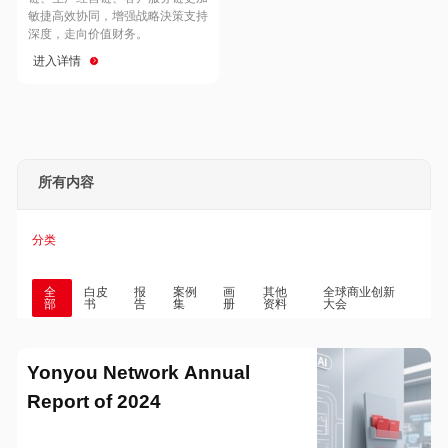
Hong Kong
Macau
敏捷高效协同，增强战略決策支持
深度，走向价值财务。
进入详情
Taiwan
Global
所有内容
分类
全
白皮
报
案例
画
其他
全球商业创新
部
书
告
集
册
资料
大会
Yonyou Network Annual
Report of 2024