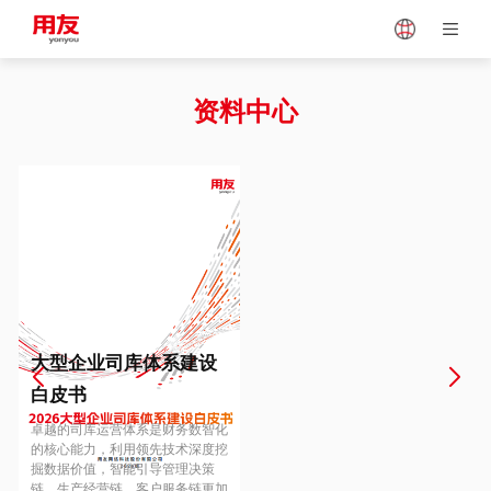
Japan
Vietnam
资料中心
Singapore
Malaysia
Indonesia
Thailand
Europe
Turkey
大型企业司库体系建设
白皮书
Hungary
Mexico
卓越的司库运营体系是财务数智化
的核心能力，利用领先技术深度挖
掘数据价值，智能引导管理决策
链、生产经营链、客户服务链更加