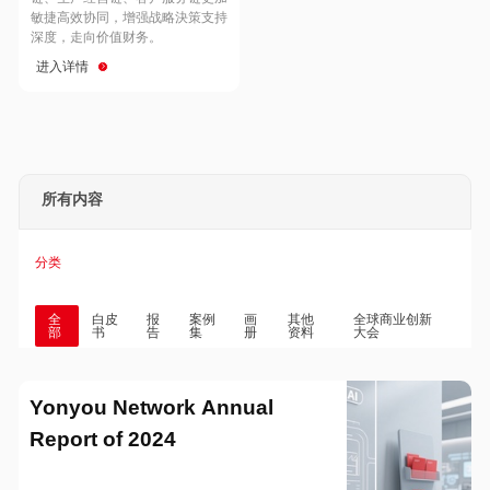
Hong Kong
Macau
敏捷高效协同，增强战略決策支持
深度，走向价值财务。
进入详情
Taiwan
Global
所有内容
分类
全
白皮
报
案例
画
其他
全球商业创新
部
书
告
集
册
资料
大会
Yonyou Network Annual
Report of 2024