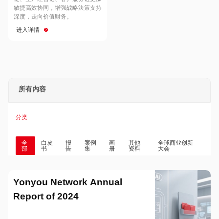
Hong Kong
Macau
敏捷高效协同，增强战略決策支持
深度，走向价值财务。
进入详情
Taiwan
Global
所有内容
分类
全
白皮
报
案例
画
其他
全球商业创新
部
书
告
集
册
资料
大会
Yonyou Network Annual
Report of 2024