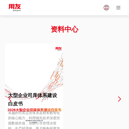
Japan
Vietnam
资料中心
Singapore
Malaysia
Indonesia
Thailand
Europe
Turkey
大型企业司库体系建设
白皮书
Hungary
Mexico
卓越的司库运营体系是财务数智化
的核心能力，利用领先技术深度挖
掘数据价值，智能引导管理决策
链、生产经营链、客户服务链更加