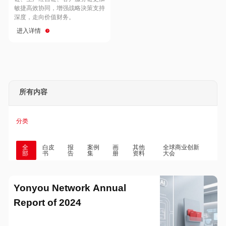
Hong Kong
Macau
敏捷高效协同，增强战略決策支持
深度，走向价值财务。
进入详情
Taiwan
Global
所有内容
分类
全
白皮
报
案例
画
其他
全球商业创新
部
书
告
集
册
资料
大会
Yonyou Network Annual
Report of 2024