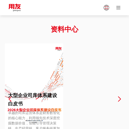
Japan
Vietnam
资料中心
Singapore
Malaysia
Indonesia
Thailand
Europe
Turkey
大型企业司库体系建设
白皮书
Hungary
Mexico
卓越的司库运营体系是财务数智化
的核心能力，利用领先技术深度挖
掘数据价值，智能引导管理决策
链、生产经营链、客户服务链更加