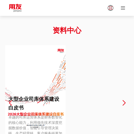
Japan
Vietnam
资料中心
Singapore
Malaysia
Indonesia
Thailand
Europe
Turkey
大型企业司库体系建设
白皮书
Hungary
Mexico
卓越的司库运营体系是财务数智化
的核心能力，利用领先技术深度挖
掘数据价值，智能引导管理决策
链、生产经营链、客户服务链更加