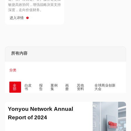
Hong Kong
Macau
敏捷高效协同，增强战略決策支持
深度，走向价值财务。
进入详情
Taiwan
Global
所有内容
分类
全
白皮
报
案例
画
其他
全球商业创新
部
书
告
集
册
资料
大会
Yonyou Network Annual
Report of 2024