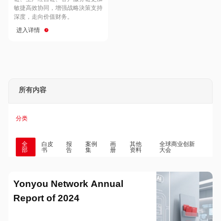
Hong Kong
Macau
敏捷高效协同，增强战略決策支持
深度，走向价值财务。
进入详情
Taiwan
Global
所有内容
分类
全
白皮
报
案例
画
其他
全球商业创新
部
书
告
集
册
资料
大会
Yonyou Network Annual
Report of 2024