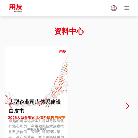
Japan
Vietnam
资料中心
Singapore
Malaysia
Indonesia
Thailand
Europe
Turkey
大型企业司库体系建设
白皮书
Hungary
Mexico
卓越的司库运营体系是财务数智化
的核心能力，利用领先技术深度挖
掘数据价值，智能引导管理决策
链、生产经营链、客户服务链更加