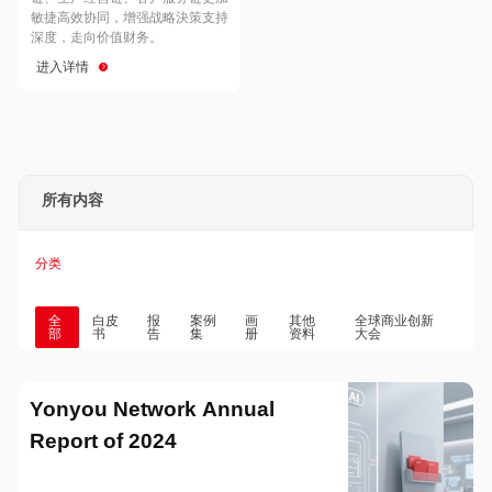
Hong Kong
Macau
敏捷高效协同，增强战略決策支持
深度，走向价值财务。
进入详情
Taiwan
Global
所有内容
分类
全
白皮
报
案例
画
其他
全球商业创新
部
书
告
集
册
资料
大会
Yonyou Network Annual
Report of 2024