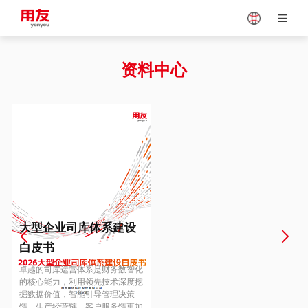
Japan
Vietnam
资料中心
Singapore
Malaysia
Indonesia
Thailand
Europe
Turkey
大型企业司库体系建设
白皮书
Hungary
Mexico
卓越的司库运营体系是财务数智化
的核心能力，利用领先技术深度挖
掘数据价值，智能引导管理决策
链、生产经营链、客户服务链更加