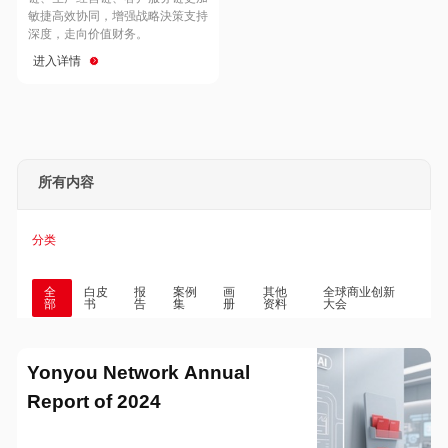
Hong Kong
Macau
敏捷高效协同，增强战略決策支持
深度，走向价值财务。
进入详情
Taiwan
Global
所有内容
分类
全
白皮
报
案例
画
其他
全球商业创新
部
书
告
集
册
资料
大会
Yonyou Network Annual
Report of 2024