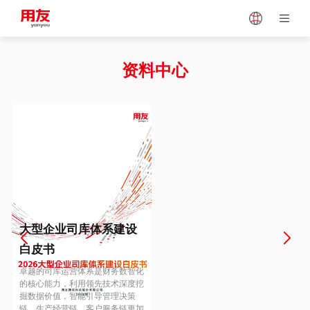
Japan
Vietnam
资料中心
Singapore
Malaysia
Indonesia
Thailand
Europe
Turkey
大型企业司库体系建设
白皮书
Hungary
Mexico
卓越的司库运营体系是财务数智化
的核心能力，利用领先技术深度挖
掘数据价值，智能引导管理决策
链、生产经营链、客户服务链更加