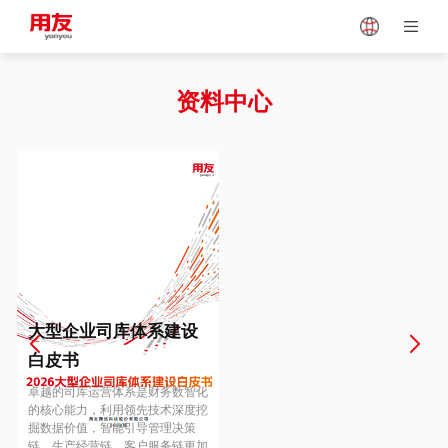
Japan
Vietnam
资料中心
Singapore
Malaysia
Indonesia
Thailand
Europe
Turkey
大型企业司库体系建设
白皮书
Hungary
Mexico
卓越的司库运营体系是财务数智化
的核心能力，利用领先技术深度挖
掘数据价值，智能引导管理决策
链、生产经营链、客户服务链更加