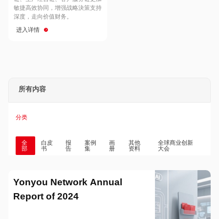
Hong Kong
Macau
敏捷高效协同，增强战略決策支持
深度，走向价值财务。
进入详情
Taiwan
Global
所有内容
分类
全
白皮
报
案例
画
其他
全球商业创新
部
书
告
集
册
资料
大会
Yonyou Network Annual
Report of 2024