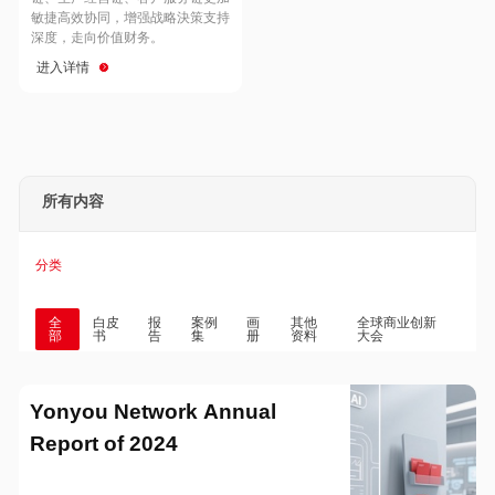
Hong Kong
Macau
敏捷高效协同，增强战略決策支持
深度，走向价值财务。
进入详情
Taiwan
Global
所有内容
分类
全
白皮
报
案例
画
其他
全球商业创新
部
书
告
集
册
资料
大会
Yonyou Network Annual
Report of 2024