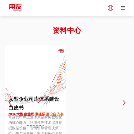
Japan
Vietnam
资料中心
Singapore
Malaysia
Indonesia
Thailand
Europe
Turkey
大型企业司库体系建设
白皮书
Hungary
Mexico
卓越的司库运营体系是财务数智化
的核心能力，利用领先技术深度挖
掘数据价值，智能引导管理决策
链、生产经营链、客户服务链更加