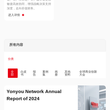
Hong Kong
Macau
敏捷高效协同，增强战略決策支持
深度，走向价值财务。
进入详情
Taiwan
Global
所有内容
分类
全
白皮
报
案例
画
其他
全球商业创新
部
书
告
集
册
资料
大会
Yonyou Network Annual
Report of 2024