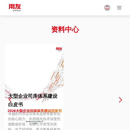
Japan
Vietnam
资料中心
Singapore
Malaysia
Indonesia
Thailand
Europe
Turkey
大型企业司库体系建设
白皮书
Hungary
Mexico
卓越的司库运营体系是财务数智化
的核心能力，利用领先技术深度挖
掘数据价值，智能引导管理决策
链、生产经营链、客户服务链更加