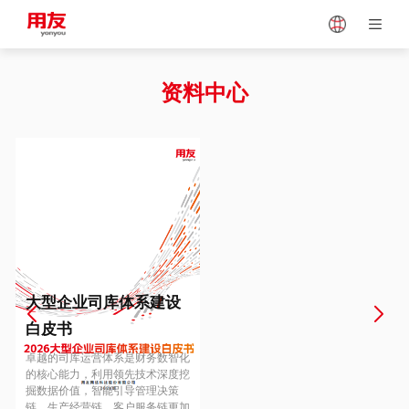
Japan
Vietnam
资料中心
Singapore
Malaysia
Indonesia
Thailand
Europe
Turkey
大型企业司库体系建设
白皮书
Hungary
Mexico
卓越的司库运营体系是财务数智化
的核心能力，利用领先技术深度挖
掘数据价值，智能引导管理决策
链、生产经营链、客户服务链更加