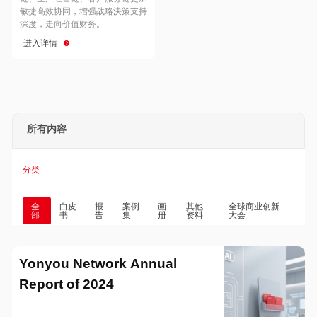
Hong Kong
Macau
敏捷高效协同，增强战略決策支持
深度，走向价值财务。
进入详情
Taiwan
Global
所有内容
分类
全
白皮
报
案例
画
其他
全球商业创新
部
书
告
集
册
资料
大会
Yonyou Network Annual
Report of 2024