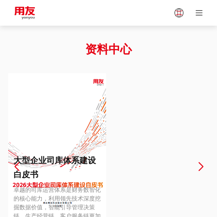
Japan
Vietnam
资料中心
Singapore
Malaysia
Indonesia
Thailand
Europe
Turkey
大型企业司库体系建设
白皮书
Hungary
Mexico
卓越的司库运营体系是财务数智化
的核心能力，利用领先技术深度挖
掘数据价值，智能引导管理决策
链、生产经营链、客户服务链更加