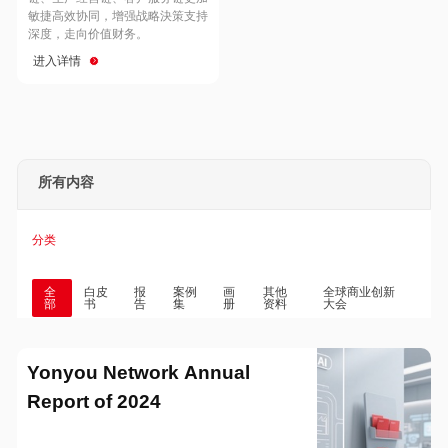
Hong Kong
Macau
敏捷高效协同，增强战略決策支持
深度，走向价值财务。
进入详情
Taiwan
Global
所有内容
分类
全
白皮
报
案例
画
其他
全球商业创新
部
书
告
集
册
资料
大会
Yonyou Network Annual
Report of 2024