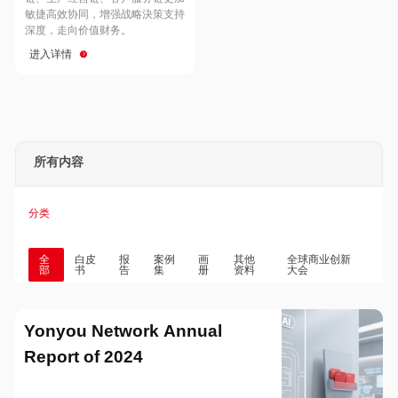
Hong Kong
Macau
敏捷高效协同，增强战略決策支持
深度，走向价值财务。
进入详情
Taiwan
Global
所有内容
分类
全
白皮
报
案例
画
其他
全球商业创新
部
书
告
集
册
资料
大会
Yonyou Network Annual
Report of 2024