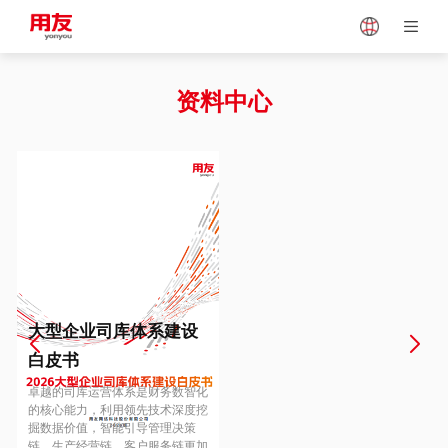
Japan
Vietnam
资料中心
Singapore
Malaysia
Indonesia
Thailand
Europe
Turkey
大型企业司库体系建设
白皮书
Hungary
Mexico
卓越的司库运营体系是财务数智化
的核心能力，利用领先技术深度挖
掘数据价值，智能引导管理决策
链、生产经营链、客户服务链更加