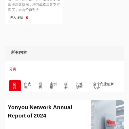
Hong Kong
Macau
敏捷高效协同，增强战略決策支持
深度，走向价值财务。
进入详情
Taiwan
Global
所有内容
分类
全
白皮
报
案例
画
其他
全球商业创新
部
书
告
集
册
资料
大会
Yonyou Network Annual
Report of 2024