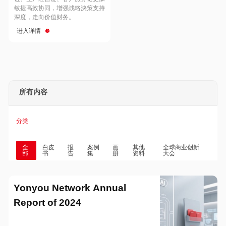
Hong Kong
Macau
敏捷高效协同，增强战略決策支持
深度，走向价值财务。
进入详情
Taiwan
Global
所有内容
分类
全
白皮
报
案例
画
其他
全球商业创新
部
书
告
集
册
资料
大会
Yonyou Network Annual
Report of 2024