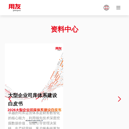
Japan
Vietnam
资料中心
Singapore
Malaysia
Indonesia
Thailand
Europe
Turkey
大型企业司库体系建设
白皮书
Hungary
Mexico
卓越的司库运营体系是财务数智化
的核心能力，利用领先技术深度挖
掘数据价值，智能引导管理决策
链、生产经营链、客户服务链更加