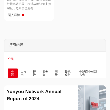
Hong Kong
Macau
敏捷高效协同，增强战略決策支持
深度，走向价值财务。
进入详情
Taiwan
Global
所有内容
分类
全
白皮
报
案例
画
其他
全球商业创新
部
书
告
集
册
资料
大会
Yonyou Network Annual
Report of 2024