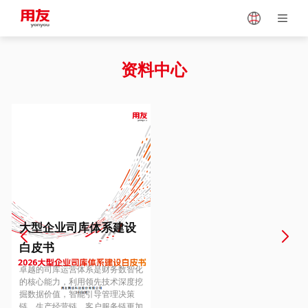
Japan
Vietnam
资料中心
Singapore
Malaysia
Indonesia
Thailand
Europe
Turkey
大型企业司库体系建设
白皮书
Hungary
Mexico
卓越的司库运营体系是财务数智化
的核心能力，利用领先技术深度挖
掘数据价值，智能引导管理决策
链、生产经营链、客户服务链更加