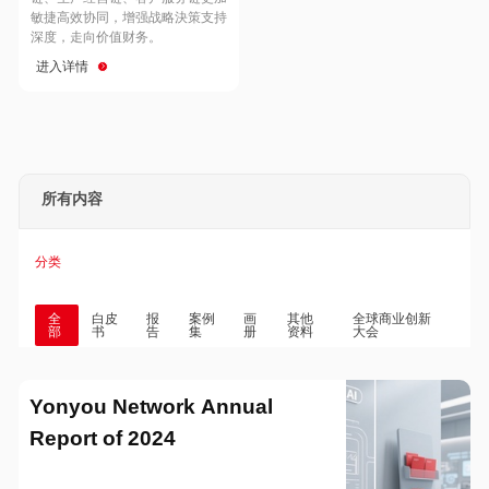
Hong Kong
Macau
敏捷高效协同，增强战略決策支持
深度，走向价值财务。
进入详情
Taiwan
Global
所有内容
分类
全
白皮
报
案例
画
其他
全球商业创新
部
书
告
集
册
资料
大会
Yonyou Network Annual
Report of 2024