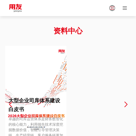
Japan
Vietnam
资料中心
Singapore
Malaysia
Indonesia
Thailand
Europe
Turkey
大型企业司库体系建设
白皮书
Hungary
Mexico
卓越的司库运营体系是财务数智化
的核心能力，利用领先技术深度挖
掘数据价值，智能引导管理决策
链、生产经营链、客户服务链更加