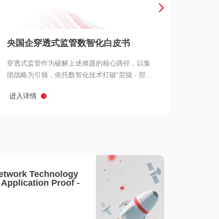
产品 >
央国企穿透式监管数智化白皮书
穿透式监管作为破解上述难题的核心路径，以集
团战略为引领，依托数智化技术打破“层级 - 部门
- 系统” 三重壁垒，实现从集团总部到基层经营单
进入详情
元的纵向全级次贯通、从监管指标到业务源头的
横向全链路延伸、 从风险预警到根因追溯的全周
期管控。
etwork Technology
- Application Proof -