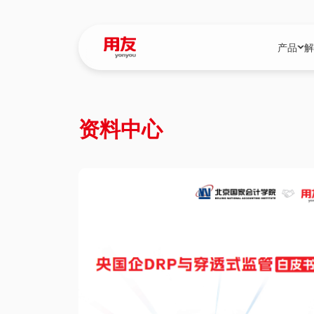
产品
解
YonBIP
行业解决
资料中心
YonBIP（大型
消费品行
YonSuite（
服务
畅捷通（小微企
国资
iuap平台（数
农业
用友BIP超级版
医药
U9 Cloud（
医疗
交通公用
建筑