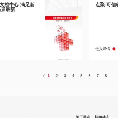
床文档中心-满足新
点聚-可信
场景最新
进入详情
1
2
3
4
5
6
7
8
...
关于用友
新闻动态