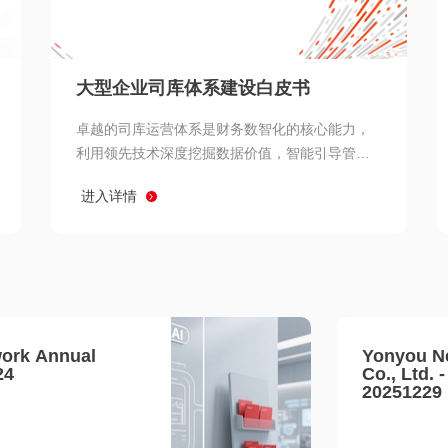
查看所有
大型企业司库体系建设白皮书
卓越的司库运营体系是财务数智化的核心能力，
利用领先技术深度挖掘数据价值，智能引导管理
决策 链、生产经营链、客户服务链更加敏捷高效
进入详情
协同，增强战略決策支持深度，走向价值财务。
ork Annual
Yonyou N
24
Co., Ltd. 
20251229