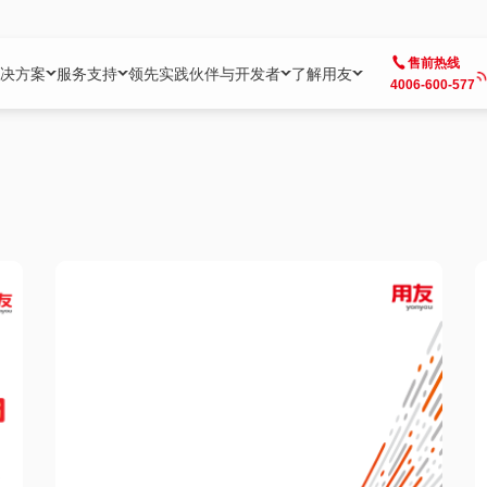
售前热线
决方案
服务支持
领先实践
伙伴与开发者
了解用友
4006-600-577
方案
社区
成为合作伙伴
企业AI
热点解决方案
公司信息
客户支持
开发者
业务领域
企业）
业
用户社区
地产
用友伙伴体系
企业AI
AI+全场景智能服务
了解用友
大型企业客户成功
用友开发者中
财务
成长型企业）
开发者社区
制造
ISV生态伙伴
YonGPT
用友BIP发布时刻
投资者关系
成长型企业客户成功
YonBIP开发
人力
业）
会计家园
金融
专业服务伙伴
智友（YonMate）
用友BIP企业数智化套件
全球分支机构
帮助中心
YonMaker
供应链
智化底座）
摩天
教育
战略联盟伙伴
YonWork
全球化数智运营解决方案
加入用友
友户通
营销
iKM
政务
增值经销伙伴
YonCode
用友BIP国产替代
阳光经营
产品安全中心
采购
制造业云ERP）
烟草
算法备案中心
广信