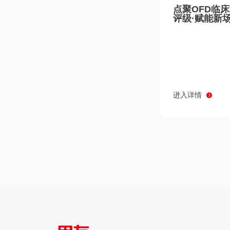
点聚OFD临
评级·赋能新
进入详情