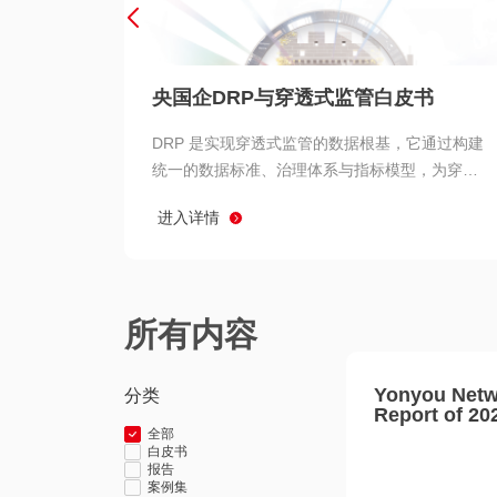
央国企DRP与穿透式监管白皮书
DRP 是实现穿透式监管的数据根基，它通过构建
统一的数据标准、治理体系与指标模型，为穿透
式监管提供了高质量、可信赖的数据基础。而以
进入详情
用友 BIP 为代表的新一代数智化平台，则为 DRP
的落地与穿透式监管的实现提供了强大的技术支
撑
所有内容
Yonyou Netw
分类
Report of 20
全部
白皮书
报告
案例集