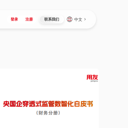
中文
登录
注册
联系我们
Japan
Vietnam
资讯与活动
iuap平台
成为合作伙伴
企业数据
Singapore
Malaysia
心
制造
新闻发布
智能平台
可持续产品与解决方案
数据服务
Indonesia
Thailand
者社区
研发
媒体报道
数据平台
数据安全与隐私
Europe
Turkey
生态定制平台
项目
资料中心
开发平台
社会影响力
Hungary
Mexico
资产
视频中心
云技术平台
人才发展
Hong Kong
Macau
协同
活动中心（日历）
应用平台
公司治理
Taiwan
Global
全球商业创新大会
连接平台
应用下载