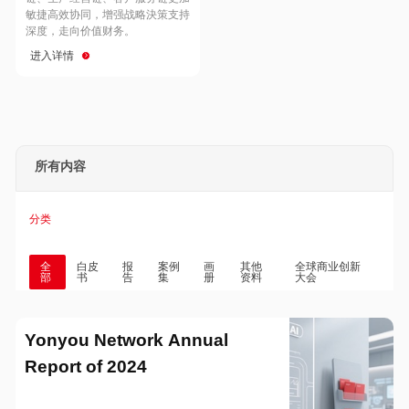
Hong Kong
Macau
敏捷高效协同，增强战略決策支持
深度，走向价值财务。
进入详情
Taiwan
Global
所有内容
分类
全
白皮
报
案例
画
其他
全球商业创新
部
书
告
集
册
资料
大会
Yonyou Network Annual
Report of 2024