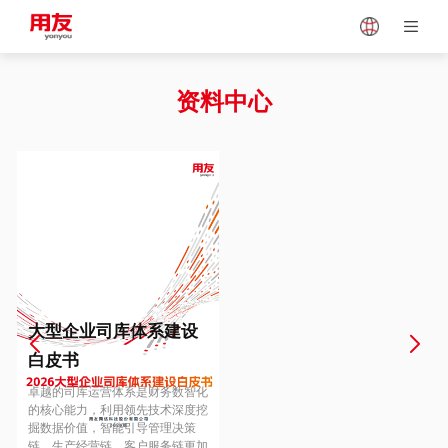
Japan
Vietnam
资料中心
Singapore
Malaysia
Indonesia
Thailand
Europe
Turkey
大型企业司库体系建设
白皮书
Hungary
Mexico
卓越的司库运营体系是财务数智化
的核心能力，利用领先技术深度挖
掘数据价值，智能引导管理决策
链、生产经营链、客户服务链更加